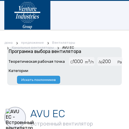
дома
предложение
Вентиляторы
Канальные вентиляторы
AVU EC
Программа выбора вентилятора
3
Теоретическая рабочая точка
Δp
Q
m
/h
Pa
Категории
Искать поклонников
AVU EC
Встроенный вентилятор