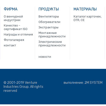
ФИРМА
ПРОДУКТЫ
МАТЕРИАЛЫ
О венчурной
Вентиляторы
Каталог карточек,
индустрии
DTR, CE
Обогреватели
Качество -
Экстракторы
сертификат ISO
Монтажные
Награды и отличия
принадлежности
Фотогалерея
Электрические
контакт
принадлежности
новости
© 2001-2019 Venture
выполнение:
2M SYSTEM
Industries Group. All rights
reserved