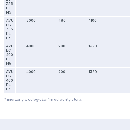
355
DL
M5
AVU
3000
980
1100
EC
355
DL
F7
AVU
4000
900
1320
EC
400
DL
M5
AVU
4000
900
1320
EC
400
DL
F7
* mierzony w odległości 4m od wentylatora.