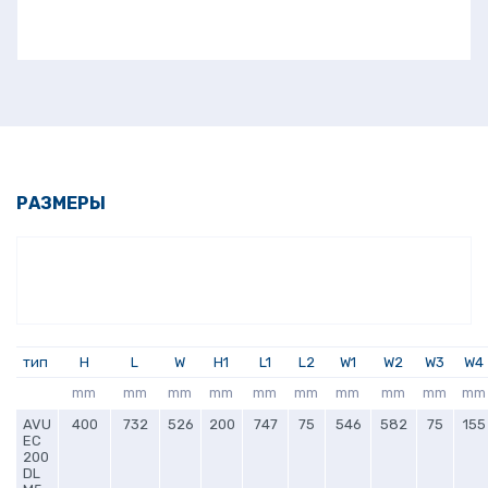
РАЗМЕРЫ
тип
H
L
W
H1
L1
L2
W1
W2
W3
W4
mm
mm
mm
mm
mm
mm
mm
mm
mm
mm
AVU
400
732
526
200
747
75
546
582
75
155
EC
200
DL