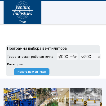
Программа выбора вентилятора
3
Теоретическая рабочая точка
Δp
Q
m
/h
Pa
Категории
Искать поклонников