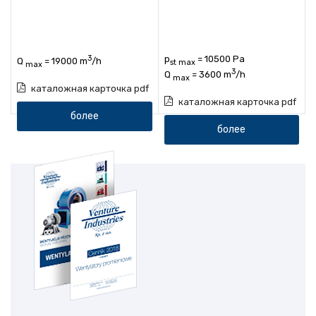
3
p
= 10500 Pa
Q
= 19000 m
/h
st max
max
3
Q
= 3600 m
/h
max
каталожная карточка pdf
каталожная карточка pdf
более
более