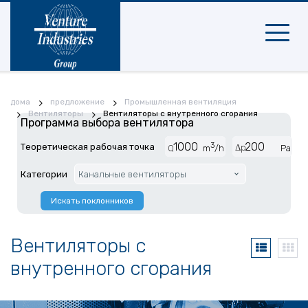
Мобиль
навига
дома
предложение
Промышленная вентиляция
Вентиляторы
Вентиляторы с внутренного сгорания
Программа выбора вентилятора
3
Теоретическая рабочая точка
Δp
Q
m
/h
Pa
Категории
Канальные вентиляторы
Искать поклонников
Вентиляторы с
внутренного сгорания