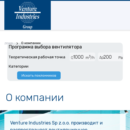
дома
О компании
Программа выбора вентилятора
3
Теоретическая рабочая точка
Δp
Q
m
/h
Pa
Категории
Искать поклонников
О компании
Venture Industries Sp z.o.o. производит и
распространяет вентиляционное