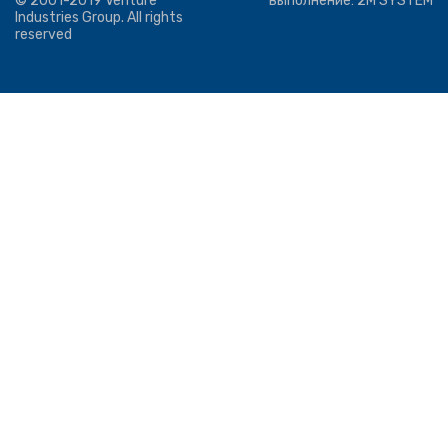
© 2001-2019 Venture
выполнение:
2M SYSTEM
Industries Group. All rights
reserved