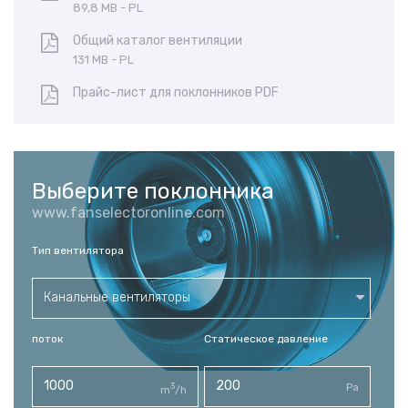
89,8 MB - PL
Общий каталог вентиляции
131 MB - PL
Прайс-лист для поклонников PDF
Выберите поклонника
www.fanselectoronline.com
Тип вентилятора
Канальные вентиляторы
поток
Статическое давление
3
Pa
m
/h