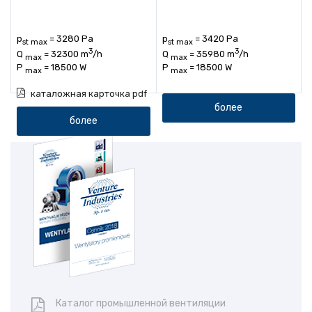
p
= 3280 Pa
p
= 3420 Pa
st max
st max
3
3
Q
= 32300 m
/h
Q
= 35980 m
/h
max
max
P
= 18500 W
P
= 18500 W
max
max
каталожная карточка pdf
более
более
Каталог промышленной вентиляции