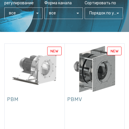
регулирование
Форма канала
Сортировать по
все
все
Порядок по умолчанию
NEW
NEW
PBM
PBMV