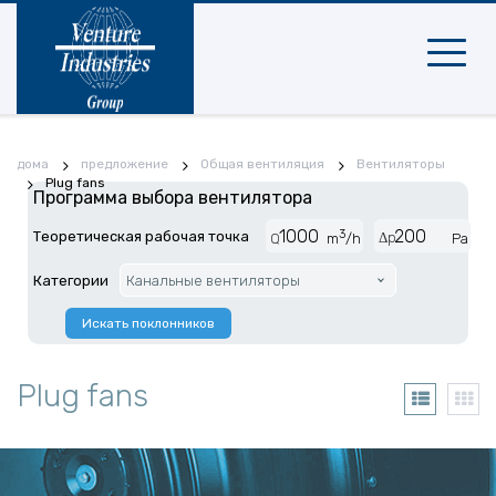
Мобиль
навига
дома
предложение
Общая вентиляция
Вентиляторы
Plug fans
Программа выбора вентилятора
3
Теоретическая рабочая точка
Δp
Q
m
/h
Pa
Категории
Канальные вентиляторы
Искать поклонников
Plug fans